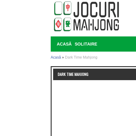
ACASĂ
SOLITAIRE
Acasă
»
Dark Time Mahjong
DARK TIME MAHJONG