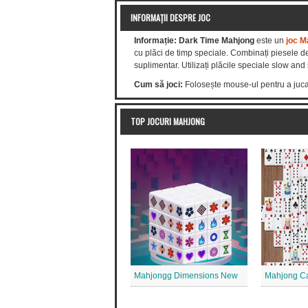
INFORMAȚII DESPRE JOC
Informație:
Dark Time Mahjong
este un
joc M
cu plăci de timp speciale. Combinați piesele de
suplimentar. Utilizați plăcile speciale slow and s
Cum să joci:
Folosește mouse-ul pentru a juca
TOP JOCURI MAHJONG
Mahjongg Dimensions New
Mahjong C