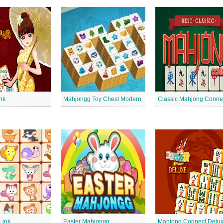
nk
Mahjongg Toy Chest Modern
Classic Mahjong Conne
Link
Easter Mahjongg
Mahjong Connect Delu