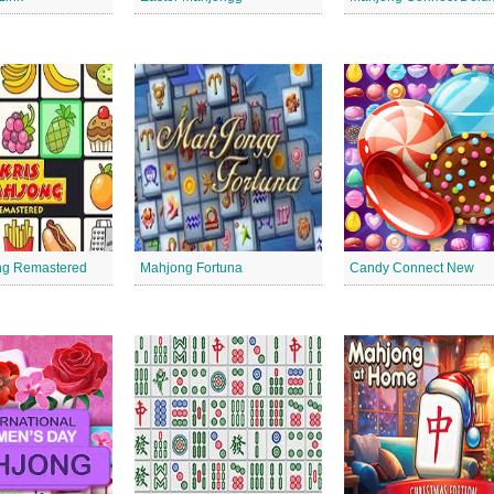
ng Remastered
Mahjong Fortuna
Candy Connect New