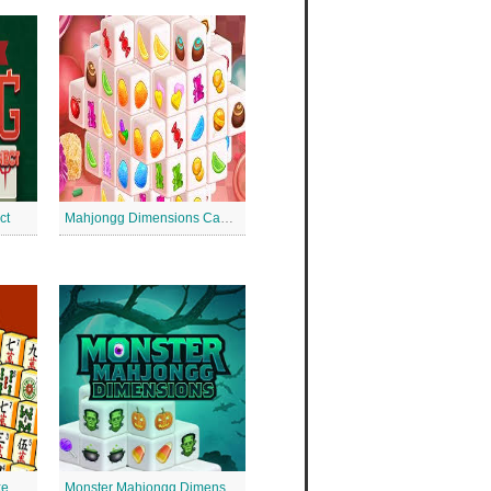
ct
Mahjongg Dimensions Candy 640 de secunde
xe
Monster Mahjongg Dimensions