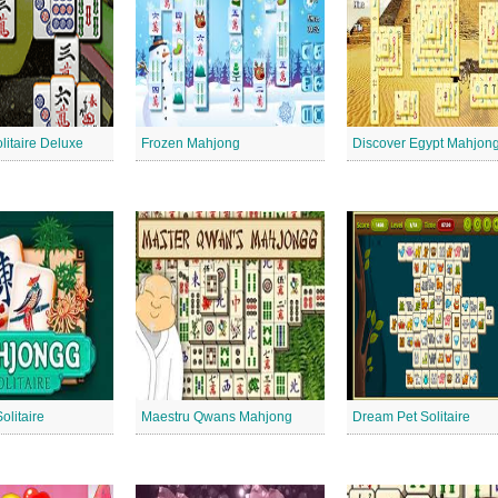
litaire Deluxe
Frozen Mahjong
Discover Egypt Mahjon
litaire
Maestru Qwans Mahjong
Dream Pet Solitaire