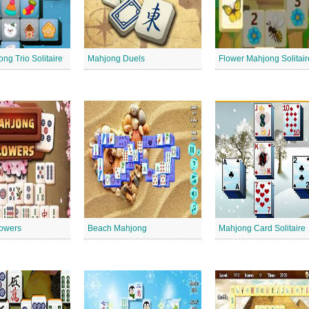
g Trio Solitaire
Mahjong Duels
Flower Mahjong Solitair
owers
Beach Mahjong
Mahjong Card Solitaire