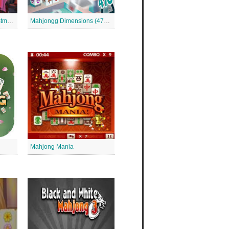
Mahjong at Home: Christmas Edition
Mahjongg Dimensions (470 secunde)
Mahjong Mania